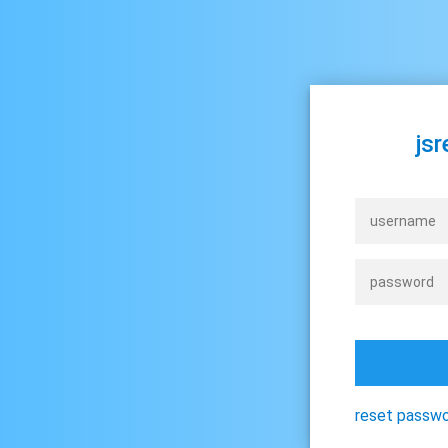
jsr
reset passw